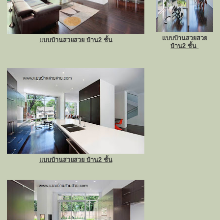
แบบบ้านสวยสวย
แบบบ้านสวยสวย บ้าน2 ชั้น
บ้าน2 ชั้น
แบบบ้านสวยสวย บ้าน2 ชั้น