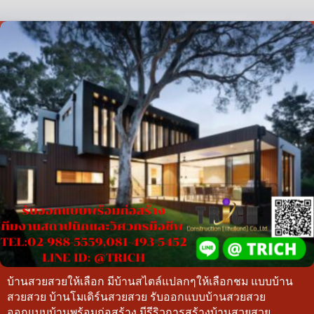
บ้านสวยสวยให้เลือก มีบ้านสไตล์แปลกๆให้เลือกชม แบบบ้าน
สวยสวย บ้านโมเดิร์นสวยสวย รับออกแบบบ้านสวยสวย
ออกแบบบ้านพร้อมก่อสร้าง มีรีริวการสร้างบ้านสวยสวย