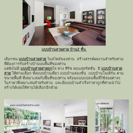
แบบบ้านสวยสวย บ้าน2 ชั้น
เลือกชม
แบบบ้านสวยสวย
ในสไตล์ของท่าน สร้างสรรค์ผลงานสำหรับท่าน
ที่ต้องการรับสร้างบ้านบนพื้นที่ของท่าน
แต่ยังไม่มี
แบบบ้านสวยสวยถูก
ใจ ทาง ทีริช คอนสทรัคชั่น มี
แบบบ้านสวย
สวย
ให้ท่านเลือก ทั้งแบบบ้านเดี่ยว แบบบ้านสองชั้น แบบบ้านโมเดิร์น ตาม
ขนาดพื้นที่ ที่เหมาะสมกับพื้นที่ของท่าน พร้อมแบบแปลนพื้นที่ใช้สอยต่างๆ
ในราคาที่เหมาะสมสำหรับท่าน และมีแบบบ้านสำเร็จราคาถูกที่ท่านนำไป
สร้างได้เลยให้ท่านได้เลือกอีกด้วย