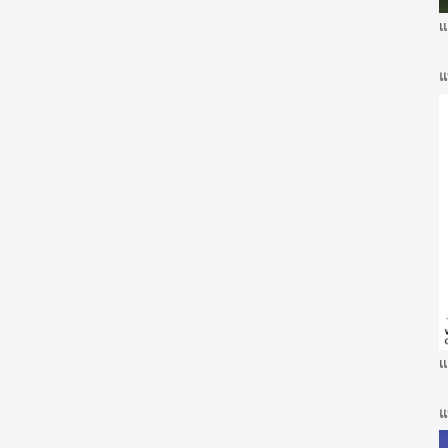
แ
แ
แ
แ