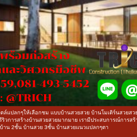
สไตล์แปลกๆให้เลือกชม แบบบ้านสวยสวย บ้านโมเดิร์นสวยส
ีรีริวการสร้างบ้านสวยสวยมากมาย เรามีประสบการณ์การส
งบ้าน 2ชั้น บ้านสวย 3ชั้น บ้านสวยแนวแปลกๆตา