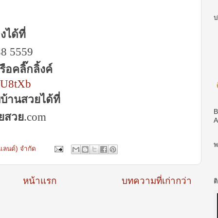
บ
ได้ที่
88 5559
รือคลิ๊กลิ้งค์
csU8tXb
้านสวยได้ที่
B
ยสวย
.com
A
พ
ยแลนด์) จำกัด
หน้าแรก
บทความที่เก่ากว่า
ต