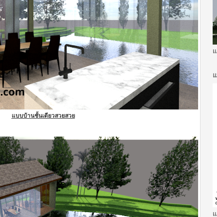
แ
แ
แบบบ้านชั้นเดียวสวยสวย
แ