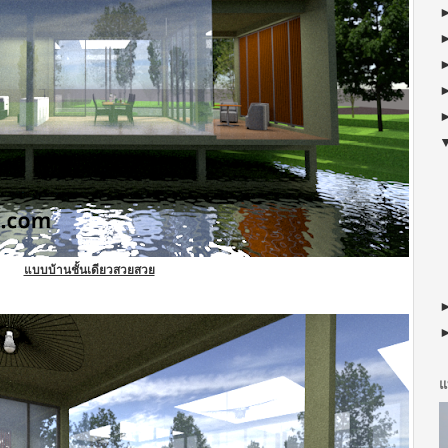
แบบบ้านชั้นเดียวสวยสวย
แ