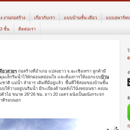
ง งานก่อสร้าง
เกี่ยวกับเรา
แบบบ้านชั้น เดียว
แบบอพาร์ทเม้
 ชั้น
ติดต่อเรา
ๆ
โ
0
เดียวสวยๆ
ก่อสร้างที่อำเภอ แปลงยาว จ.ฉะเชิงเทรา ลูกค้ามี
จ
การมุมเล็กริมน้ำไว้พักผ่อนหย่อนใจ และต้องการให้ออกแบบ
บ้าน
าติ แม่น้ำ ลำธาร เดิมที่มีอยู่แล้ว พื้นที่ใช้สอยของบ้านชั้น
ให้วางอยู่บนริมน้ำ มีระเบียงด้านหลังไว้นั่งหย่อนขา ลงบน
ูปตัวไอ ขนาด 26*26 ซม. ยาว 20 เมตร ผนังเป็นผนังกระจก
ต
มชาติรอบนอก
I