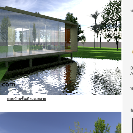
บ
B
A
พ
แบบบ้านชั้นเดียวสวยสวย
ต