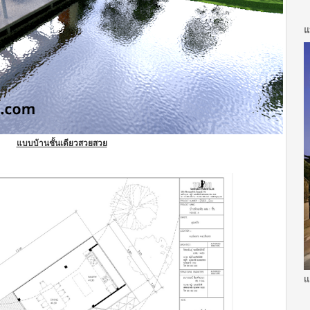
แ
แบบบ้านชั้นเดียวสวยสวย
แ