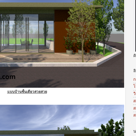
ค
ล
ก
โ
แบบบ้านชั้นเดียวสวยสวย
ว
ส
ส
ส
น