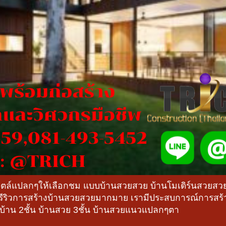
สไตล์แปลกๆให้เลือกชม แบบบ้านสวยสวย บ้านโมเดิร์นสวยส
ีรีริวการสร้างบ้านสวยสวยมากมาย เรามีประสบการณ์การส
งบ้าน 2ชั้น บ้านสวย 3ชั้น บ้านสวยแนวแปลกๆตา