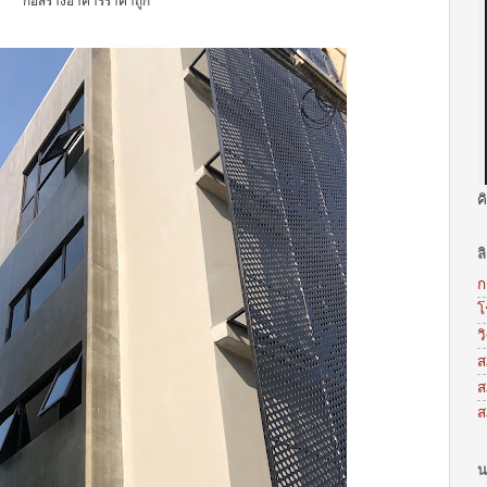
ก่อสร้างอาคารราคาถูก
ค
ล
ก
โ
ว
ส
ส
ส
น