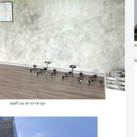
แ
แ
ก่อสร้างอาคารราคาถูก