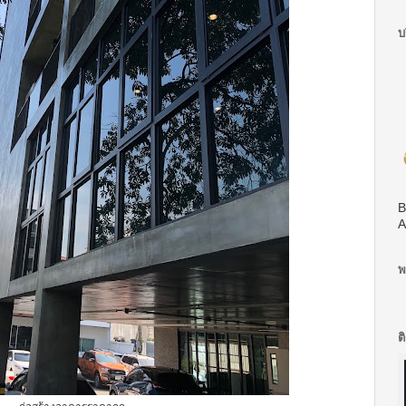
บ
B
A
พ
ต