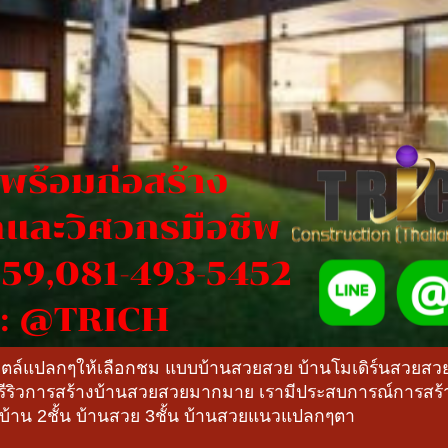
สไตล์แปลกๆให้เลือกชม แบบบ้านสวยสวย บ้านโมเดิร์นสวยส
ีรีริวการสร้างบ้านสวยสวยมากมาย เรามีประสบการณ์การส
งบ้าน 2ชั้น บ้านสวย 3ชั้น บ้านสวยแนวแปลกๆตา