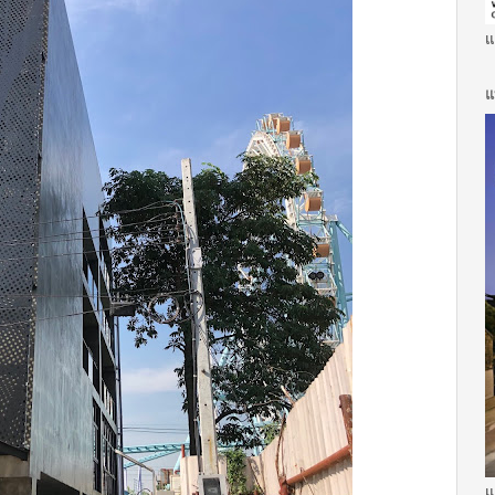
แ
แ
แ