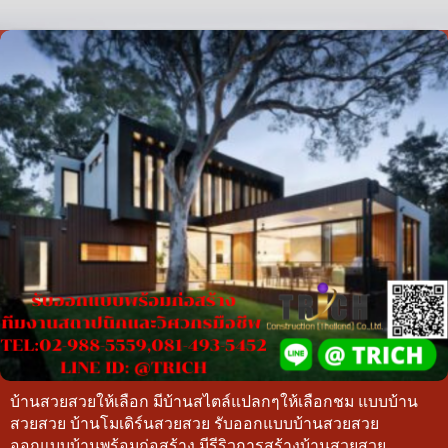
บ้านสวยสวยให้เลือก มีบ้านสไตล์แปลกๆให้เลือกชม แบบบ้าน
สวยสวย บ้านโมเดิร์นสวยสวย รับออกแบบบ้านสวยสวย
ออกแบบบ้านพร้อมก่อสร้าง มีรีริวการสร้างบ้านสวยสวย