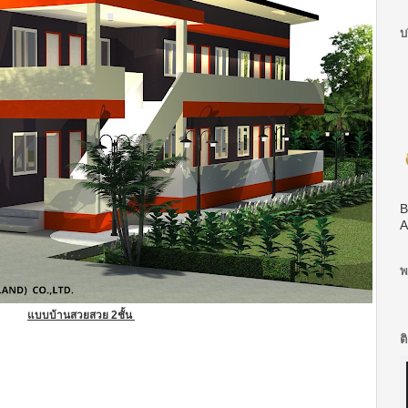
บ
B
A
พ
แบบบ้านสวยสวย 2ชั้น
ต