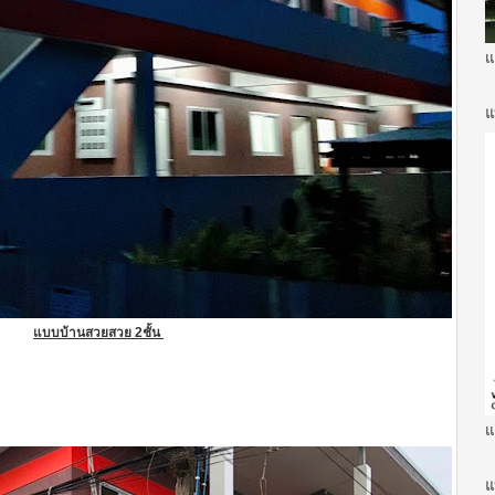
แ
แ
แบบบ้านสวยสวย 2ชั้น
แ
แ