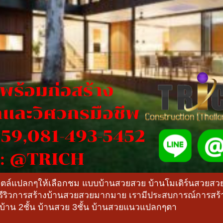
สไตล์แปลกๆให้เลือกชม แบบบ้านสวยสวย บ้านโมเดิร์นสวยส
ีรีริวการสร้างบ้านสวยสวยมากมาย เรามีประสบการณ์การส
งบ้าน 2ชั้น บ้านสวย 3ชั้น บ้านสวยแนวแปลกๆตา