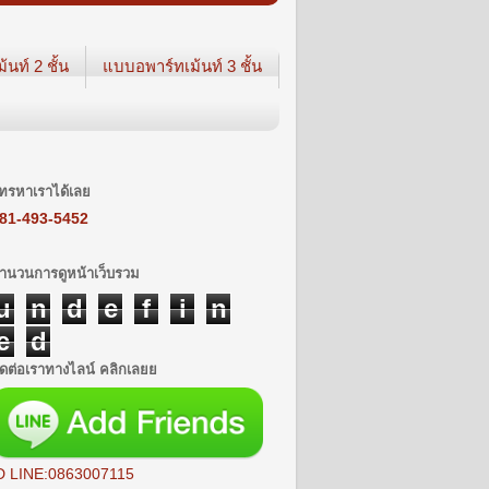
นท์ 2 ชั้น
แบบอพาร์ทเม้นท์ 3 ชั้น
ทรหาเราได้เลย
81-493-5452
ำนวนการดูหน้าเว็บรวม
u
n
d
e
f
i
n
e
d
ิดต่อเราทางไลน์ คลิกเลยย
D LINE:0863007115