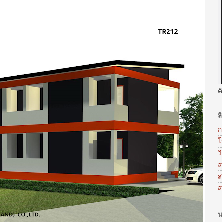
ค
ล
ก
โ
ว
ส
ส
ส
น