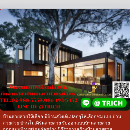
บ้านสวยสวยให้เลือก มีบ้านสไตล์แปลกๆให้เลือกชม แบบบ้าน
สวยสวย บ้านโมเดิร์นสวยสวย รับออกแบบบ้านสวยสวย
ออกแบบบ้านพร้อมก่อสร้าง มีรีริวการสร้างบ้านสวยสวย