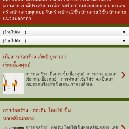
มากมาย เรามีประสบการณ์การสร้างบ้านสวยสวยมากมาย และ
สร้างบ้านสวยทุกแบบ รับสร้างบ้าน 2ชั้น บ้านสวย 3ชั้น บ้านสวย
แนวแปลกๆตา
▼
▼
เมื่องานก่อสร้าง เกิดปัญหาเสา
เข็มเยื้องศูนย์
›
การก่อสร้าง เมื่อเสาเข็มเยื้องศูนย์ การตรวจสอบเสา
เข็มกลุ่มเยื้องศูนย์ การทำเสาเข็มไม่ว่าจะเป็นเสา
เข็มตอกหรือเสาเข็มเจาะเราคงหลีกเล...
การก่อสร้าง - ต่อเติม โดยใช้เข็ม
หกเหลี่ยมกลวง
›
การก่อสร้าง - ต่อเติม โดยใช้เข็มหกเหลี่ยมกลวง เคย