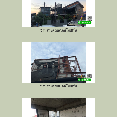
บ้านสวยสวยสไตล์โมเดิร์น
บ้านสวยสวยสไตล์โมเดิร์น