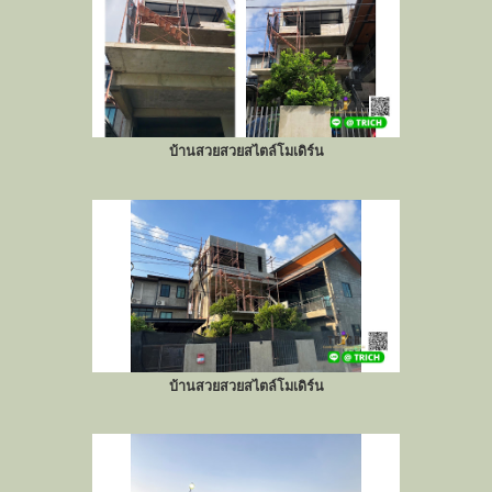
บ้านสวยสวยสไตล์โมเดิร์น
บ้านสวยสวยสไตล์โมเดิร์น