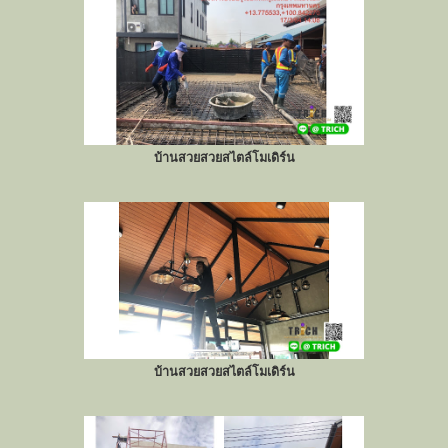
บ้านสวยสวยสไตล์โมเดิร์น
บ้านสวยสวยสไตล์โมเดิร์น