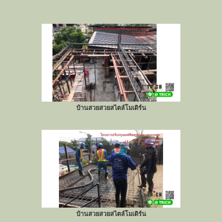
บ้านสวยสวยสไตล์โมเดิร์น
บ้านสวยสวยสไตล์โมเดิร์น