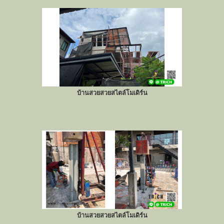
บ้านสวยสวยสไตล์โมเดิร์น
บ้านสวยสวยสไตล์โมเดิร์น