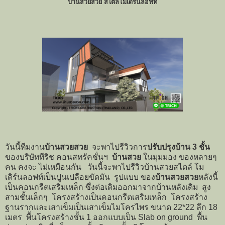
บ้านสวยสวย สไตล์โมเดิร์นลอฟท์
วันนี้ทีมงาน
บ้านสวยสวย
จะพาไปรีวิวการ
ปรับปรุงบ้าน 3 ชั้น
ของบริษัททีริช คอนสทรัคชั่นฯ
บ้านสวย
ในมุมมอง ของหลายๆ
คน คงจะ ไม่เหมือนกัน วันนี้จะพาไปรีวิวบ้านสวยสไตล์ โม
เดิร์นลอฟท์เป็นปูนเปลือยขัดมัน รูปแบบ ของ
บ้านสวยสวย
หลังนี้
เป็นคอนกรีตเสริมเหล็ก ซึ่งต่อเติมออกมาจากบ้านหลังเดิม สูง
สามชั้นเล็กๆ โครงสร้างเป็นคอนกรีตเสริมเหล็ก โครงสร้าง
ฐานรากและเสาเข็มเป็นเสาเข็มไมโครไพร ขนาด 22*22 ลึก 18
เมตร พื้นโครงสร้างชั้น 1 ออกแบบเป็น Slab on ground พื้น