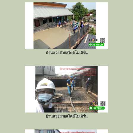
บ้านสวยสวยสไตล์โมเดิร์น
บ้านสวยสวยสไตล์โมเดิร์น