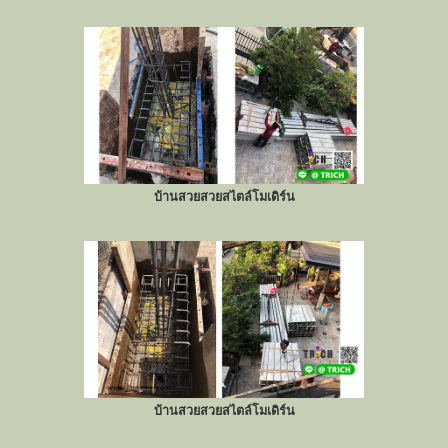
บ้านสวยสวยสไตล์โมเดิร์น
บ้านสวยสวยสไตล์โมเดิร์น