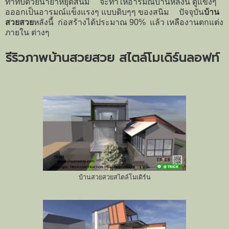
ทาทับด้วยน้ำยาหยุดสนิม จะทำให้อารมณ์บ้านหลังนี้ ดูแข็งๆ
อออกเป็นอารมณ์แข็งแรงๆ แบบดิบๆๆ ของสนิม ปัจจุบัน
บ้าน
สวยสวย
หลังนี้ ก่อสร้างได้ประมาณ 90% แล้ว เหลืองานตกแต่ง
ภายใน ต่างๆ
รีริวภาพบ้านสวยสวย สไตล์โมเดิร์นลอฟท์
บ้านสวยสวยสไตล์โมเดิร์น