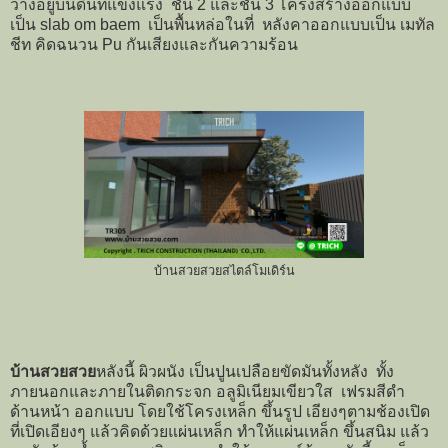
ว่างอยู่บนดินที่แข็งแรง ชั้น 2 และชั้น 3 โครงสร้างออกแบบ
เป็น slab om baem เป็นพื้นหล่อในที่ หลังคาออกแบบเป็น เมทัล
ชีท คิดฉนวน Pu กันเสียงและกันความร้อน
บ้านสวยสวยสไตล์โมเดิร์น
บ้านสวยสวย
หลังนี้ ผิวผนัง เป็นปูนเปลือยขัดมันทั้งหลัง ทั้ง
ภายนอกและภายในติดกระจก อลูมิเนียมเขียวใส เฟรมสีดำ
ด้านหน้า ออกแบบ โดยใช้โครงเหล็ก ขึ้นรูป เอียงๆตามช้องเปิด
ที่เปิดเอียงๆ แล้วคิดด้วยแผ่นเหล็ก ทำให้แผ่นเหล็ก ขึ้นสนิม แล้ว