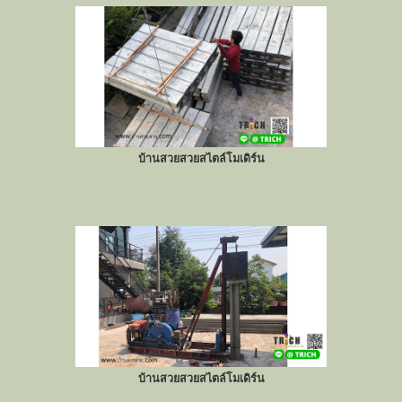
บ้านสวยสวยสไตล์โมเดิร์น
บ้านสวยสวยสไตล์โมเดิร์น