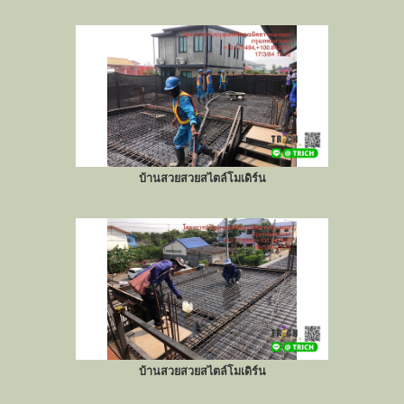
บ้านสวยสวยสไตล์โมเดิร์น
บ้านสวยสวยสไตล์โมเดิร์น