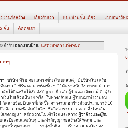
ง งานก่อสร้าง
เกี่ยวกับเรา
แบบบ้านชั้น เดียว
แบบอพาร์ทเม้
 ชั้น
ติดต่อเรา
้ายกำกับ
ออกแบบบ้าน
แสดงบทความทั้งหมด
โ
0
สวยๆ
จ
รา"
บริษัท ทีริช คอนสทรัคชั่น (ไทยแลนด์) มีบริษัทใน เครือ
ัด ทีมงาน " ทีริช คอนสทรัคชั่น ฯ " ได้ตระหนักถึงภาพพจน์ และ
ต
ักได้ยินหรือได้สัมผัสปัญหา เกี่ยวกับผู้รับเหมาทิ้งงานก็ดี ผู้รับ
บิกเงินไปแล้วหนีหาย หรือ ในทางกลับกัน ผู้รับเหมาทำงานจน
็มี ก็หลายร้อยปัญหาที่เกิดขึ้น จากงานก่อสร้างด้วยประสบการ์ 10
" ยึดถือ ความซื่อสัตย์ในวิชาชีพวิศวกรรมมาตลอด สิ่งไหนอัน
I
อให้เกิดปัญหา หรือความไม่เข้าใจกันระหว่าง
ผู้ว่าจ้างและผู้รับ
ันและป้องกันแต่เนินๆ และทำสัญญาก่อสร้างให้รัดกุม และ
กิดปัญหานั้นๆตามมา เรามุ่งมั่นที่จะ " สร้างความพอใจของ