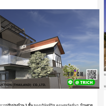
แ
แ
วการ
ปรับปรุงบ้าน 3 ชั้น
ของบริษัททีริช คอนสทรัคชั่นฯ
บ้านสวย