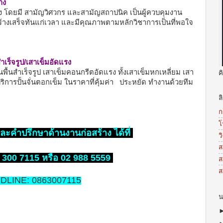
าง
ง โดยมี สามัญวิศวกร และสามัญสถาปนิค เป็นผู้ควบคุมงาน
้างเสร็จทันแก่เวลา และมีคุณภาพตามหลักวิชาการเป็นที่พอใจ
เร็จรูป/เสาเข็มอัดแรง
พื้นสำเร็จรูป เสาเข็มคอนกรีตอัดแรง ทั้งเสาเข็มหกเหลี่ยม เสา
ค
มบริการปั้นจั่นตอกเข็ม ในราคาที่คุ้มค่า ประหยัด ทำงานด้วยทีม
ล
ก
โ
ละคำปรึกษาด้านงานก่อสร้าง ได้ที่
ว
ส
 300 7115 หรือ 02 988 5559
ส
ส
IDLINE: 0863007115
น