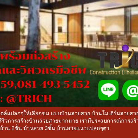
สไตล์แปลกๆให้เลือกชม แบบบ้านสวยสวย บ้านโมเดิร์นสวยส
ีรีริวการสร้างบ้านสวยสวยมากมาย เรามีประสบการณ์การส
งบ้าน 2ชั้น บ้านสวย 3ชั้น บ้านสวยแนวแปลกๆตา