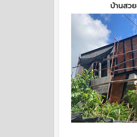
บ้านสวยส