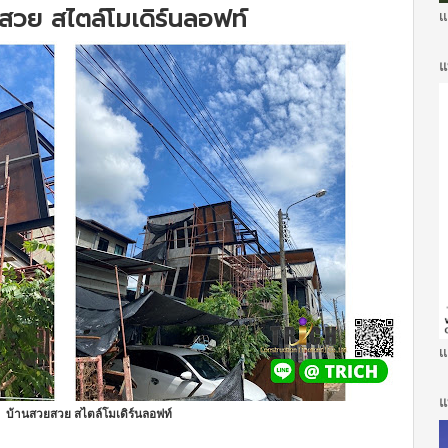
วย สไตล์โมเดิร์นลอฟท์
แ
แ
แ
แ
บ้านสวยสวย สไตล์โมเดิร์นลอฟท์